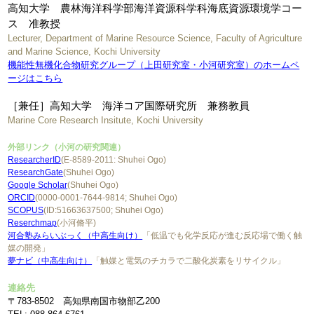
高知大学 農林海洋科学部海洋資源科学科海底資源環境学コー
ス 准教授
Lecturer, Department of Marine Resource Science, Faculty of Agriculture
and Marine Science, Kochi University
機能性無機化合物研究グループ（上田研究室・小河研究室）のホームペ
ージはこちら
［兼任］高知大学 海洋コア国際研究所 兼務教員
Marine Core Research Insitute, Kochi University
外部リンク（小河の研究関連）
ResearcherID
(E-8589-2011: Shuhei Ogo)
ResearchGate
(Shuhei Ogo)
Google Scholar
(Shuhei Ogo)
ORCID
(0000-0001-7644-9814; Shuhei Ogo)
SCOPUS
(ID:51663637500; Shuhei Ogo)
Reserchmap
(小河脩平)
河合塾みらいぶっく（中高生向け）
「低温でも化学反応が進む反応場で働く触
媒の開発」
夢ナビ（中高生向け）
「触媒と電気のチカラで二酸化炭素をリサイクル」
連絡先
〒783-8502 高知県南国市物部乙200