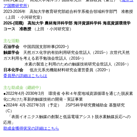
ア国際研究所
）
2023-2026年 高知大学教育研究部総合科学系複合領域科学部門 准教授
（上田 ・小河研究室）
2026-(現職) 高知大学 農林海洋科学部 海洋資源科学科 海底資源環境学
コース 准教授
（上田 ・小河研究室）
主な活動
石油学会
中国四国支部幹事(2020~)
触媒学会
天然ガス化学的有効利用研究会世話人（2015~）次世代天然
ガス利用を考える若手勉強会世話人（2016~）
水素の製造と利用のための触媒技術研究会世話人（2016~）
日本化学会
低次元系光機能材料研究会運営委員（2020~）
委員歴の詳細はこちらは
主な助成金（継続中）
●2022年4月-2030年3月 環境省 令和４年度地域資源循環を通じた脱炭素
化に向けた革新的触媒技術の開発・実証事業
●2024年 4月-2027年3月（予定） JSPS科学研究費補助金 基盤研究
（C）
「表面イオニクス触媒の創製と低温電場アシスト脱水素触媒反応への
応用」
助成金獲得状況の詳細はこちら