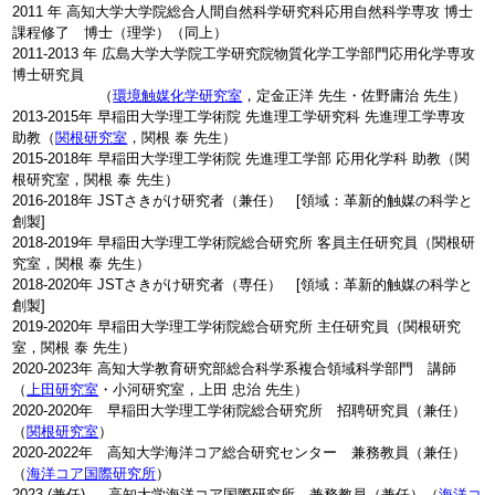
2011 年 高知大学大学院総合人間自然科学研究科応用自然科学専攻 博士
課程修了 博士（理学）（同上）
2011-2013 年 広島大学大学院工学研究院物質化学工学部門応用化学専攻
博士研究員
（
環境触媒化学研究室
，定金正洋 先生・佐野庸治 先生）
2013-2015年 早稲田大学理工学術院 先進理工学研究科 先進理工学専攻
助教（
関根研究室
，関根 泰 先生）
2015-2018年 早稲田大学理工学術院 先進理工学部 応用化学科 助教（関
根研究室，関根 泰 先生）
2016-2018年 JSTさきがけ研究者（兼任） [領域：革新的触媒の科学と
創製]
2018-2019年 早稲田大学理工学術院総合研究所 客員主任研究員（関根研
究室，関根 泰 先生）
2018-2020年 JSTさきがけ研究者（専任） [領域：革新的触媒の科学と
創製]
2019-2020年 早稲田大学理工学術院総合研究所 主任研究員（関根研究
室，関根 泰 先生）
2020-2023年 高知大学教育研究部総合科学系複合領域科学部門 講師
（
上田研究室
・小河研究室，上田 忠治 先生）
2020-2020年 早稲田大学理工学術院総合研究所 招聘研究員（兼任）
（
関根研究室
）
2020-2022年 高知大学海洋コア総合研究センター 兼務教員（兼任）
（
海洋コア国際研究所
）
2023-(兼任) 高知大学海洋コア国際研究所 兼務教員（兼任）（
海洋コ