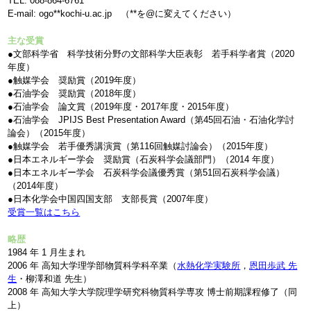
TEL: 088-864-6761
E-mail: ogo**kochi-u.ac.jp （**を@に変えてください）
主な受賞
●文部科学省 科学技術分野の文部科学大臣表彰 若手科学者賞（2020
年度）
●触媒学会 奨励賞（2019年度）
●石油学会 奨励賞（2018年度）
●石油学会 論文賞（2019年度・2017年度・2015年度）
●石油学会 JPIJS Best Presentation Award（第45回石油・石油化学討
論会）（2015年度）
●触媒学会 若手優秀講演賞（第116回触媒討論会）（2015年度）
●日本エネルギー学会 奨励賞（石炭科学会議部門）（2014 年度）
●日本エネルギー学会 石炭科学会議優秀賞（第51回石炭科学会議）
（2014年度）
●日本化学会中国四国支部 支部長賞（2007年度）
受賞一覧はこちら
略歴
1984 年 1 月生まれ
2006 年 高知大学理学部物質科学科卒業（
水熱化学実験所
，
恩田歩武 先
生
・柳澤和道 先生）
2008 年 高知大学大学院理学研究科物質科学専攻 博士前期課程修了（同
上）