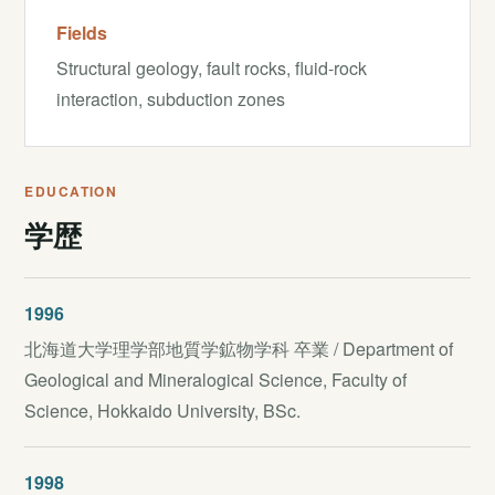
Fields
Structural geology, fault rocks, fluid-rock
interaction, subduction zones
EDUCATION
学歴
1996
北海道大学理学部地質学鉱物学科 卒業 / Department of
Geological and Mineralogical Science, Faculty of
Science, Hokkaido University, BSc.
1998