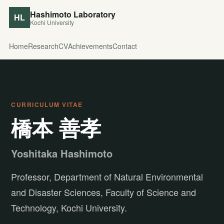
Hashimoto Laboratory
HL
Kochi University
Home
Research
CV
Achievements
Contact
CURRICULUM VITAE
橋本 善孝
Yoshitaka Hashimoto
Professor, Department of Natural Environmental
and Disaster Sciences, Faculty of Science and
Technology, Kochi University.